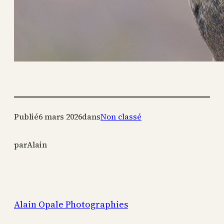
Publié
6 mars 2026
dans
Non classé
par
Alain
Alain Opale Photographies