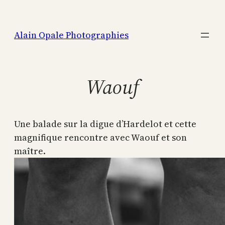
Aller
au
Alain Opale Photographies
contenu
Waouf
Une balade sur la digue d’Hardelot et cette
magnifique rencontre avec Waouf et son
maître.